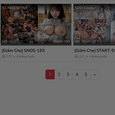
S1 NO.1 STYLE
SOD Create
HD
02:12:11
SNOS-193
HD
03:33:02
[Giảm Che] SNOS-193
[Giảm Che] START-5
272
4 tháng trước
211
4 tháng trước
1
2
3
4
5
»