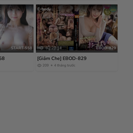
E-body
START-558
HD
02:20:14
EBOD-829
58
[Giảm Che] EBOD-829
209
4 tháng trước