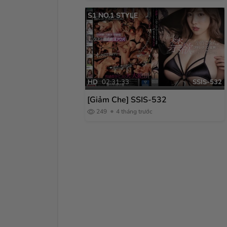
S1 NO.1 STYLE
HD
02:31:33
SSIS-532
[Giảm Che] SSIS-532
249
4 tháng trước