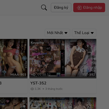
Đăng ký
Đăng nhập
Mới Nhất
Thể Loại
Koyacho
MIAA-903
HD
01:38:32
YST-352
3
YST-352
1.3K
3 tháng trước
Honnaka