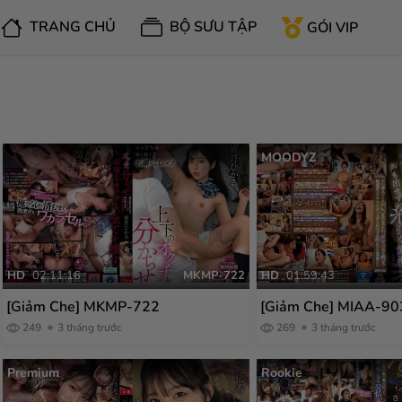
BỘ SƯU TẬP
TRANG CHỦ
GÓI VIP
MOODYZ
HD
02:11:16
MKMP-722
HD
01:59:43
[Giảm Che] MKMP-722
[Giảm Che] MIAA-90
249
3 tháng trước
269
3 tháng trước
Premium
Rookie