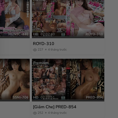
HUNTC-446
HD
02:02:40
ROYD-310
ROYD-310
227
4 tháng trước
Premium
SSNI-706
HD
02:22:51
PRED-854
6
[Giảm Che] PRED-854
252
4 tháng trước