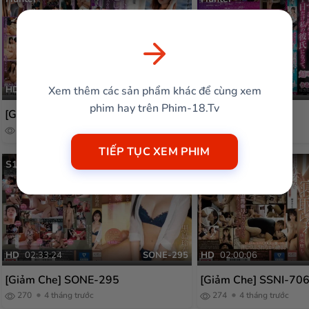
Xem thêm các sản phẩm khác để cùng xem
HD
03:35:38
HUNTB-394
HD
03:40:19
phim hay trên Phim-18.Tv
[Giảm Che] HUNTB-394
HUNTC-446
250
4 tháng trước
288
4 tháng trước
TIẾP TỤC XEM PHIM
S1 NO.1 STYLE
S1 NO.1 STYLE
HD
02:33:24
SONE-295
HD
02:00:06
[Giảm Che] SONE-295
[Giảm Che] SSNI-70
270
4 tháng trước
274
4 tháng trước