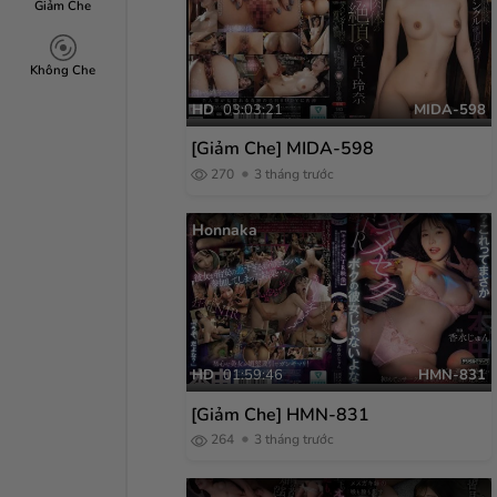
Giảm Che
Không Che
HD
03:03:21
MIDA-598
[Giảm Che] MIDA-598
270
3 tháng trước
Honnaka
HD
01:59:46
HMN-831
[Giảm Che] HMN-831
264
3 tháng trước