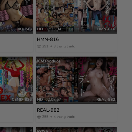
RKI-746
HD
02:35:04
HMN-816
HMN-816
291
3 tháng trước
K.M.Produce
CEMD-836
HD
02:08:57
REAL-982
REAL-982
255
4 tháng trước
ROYAL