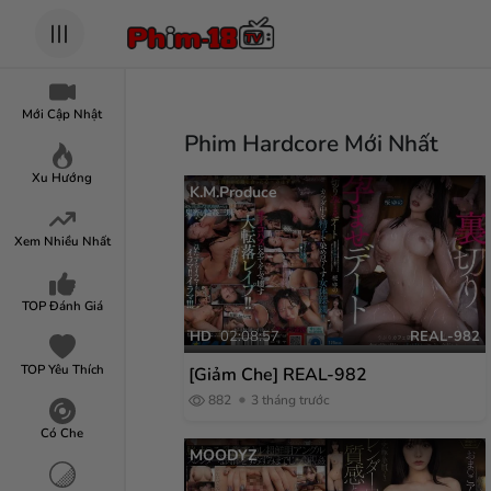
Mới Cập Nhật
Phim Hardcore Mới Nhất
Xu Hướng
K.M.Produce
Xem Nhiều Nhất
TOP Đánh Giá
HD
02:08:57
REAL-982
TOP Yêu Thích
[Giảm Che] REAL-982
882
3 tháng trước
Có Che
MOODYZ