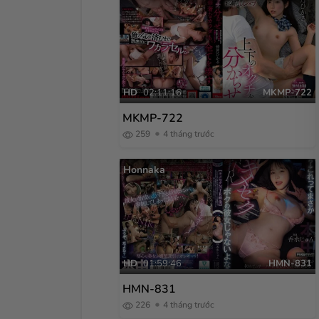
HD
02:11:16
MKMP-722
MKMP-722
259
4 tháng trước
Honnaka
HD
01:59:46
HMN-831
HMN-831
226
4 tháng trước