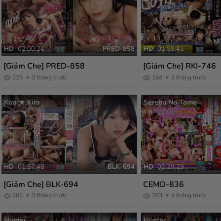
HD
02:00:24
PRED-858
HD
01:59:41
[Giảm Che] PRED-858
[Giảm Che] RKI-746
225
3 tháng trước
184
3 tháng trước
Kira ★ Kira
Serebu No Tomo
HD
01:57:48
BLK-694
HD
02:29:29
[Giảm Che] BLK-694
CEMD-836
205
3 tháng trước
283
4 tháng trước
Hunter
Hunter