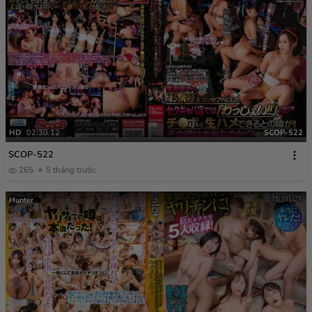
HD
02:30:12
SCOP-522
SCOP-522
265
5 tháng trước
Hunter