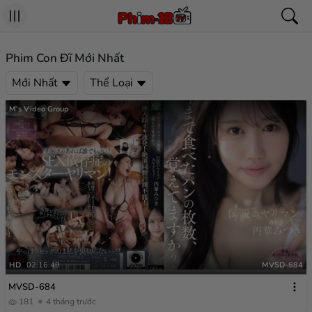
Phim Con Đĩ Mới Nhất
Mới Nhất
Thể Loại
M's Video Group
HD
02:16:49
MVSD-684
MVSD-684
181
4 tháng trước