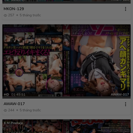
MKON-129
257
5 tháng trước
HD
01:49:51
AWAW-017
AWAW-017
244
5 tháng trước
K.M.Produce