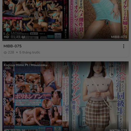
HD
01:49:44
MIBB-075
MIBB-075
228
5 tháng trước
Kaguya Hime Pt / Mousozoku
HD
02:25:24
MKON-129