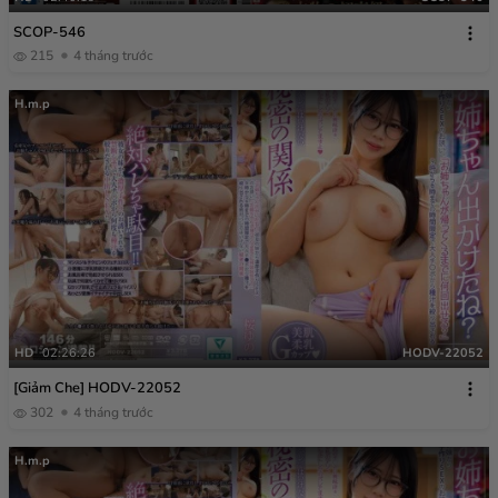
SCOP-546
215
4 tháng trước
H.m.p
HD
02:26:26
HODV-22052
[Giảm Che] HODV-22052
302
4 tháng trước
H.m.p