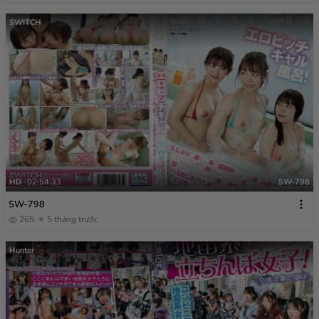
SWITCH
HD
02:54:33
SW-798
SW-798
265
5 tháng trước
Hunter