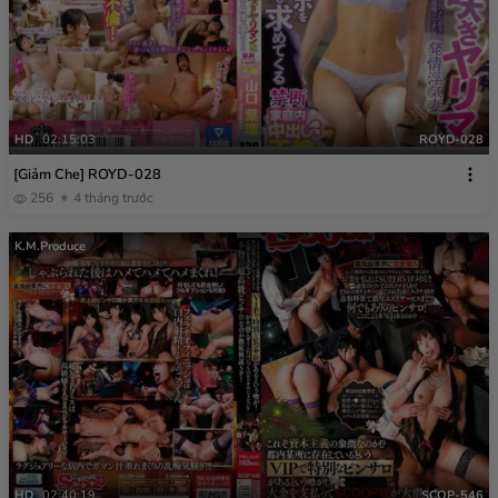
HD
02:15:03
ROYD-028
[Giảm Che] ROYD-028
256
4 tháng trước
K.M.Produce
HD
02:40:19
SCOP-546