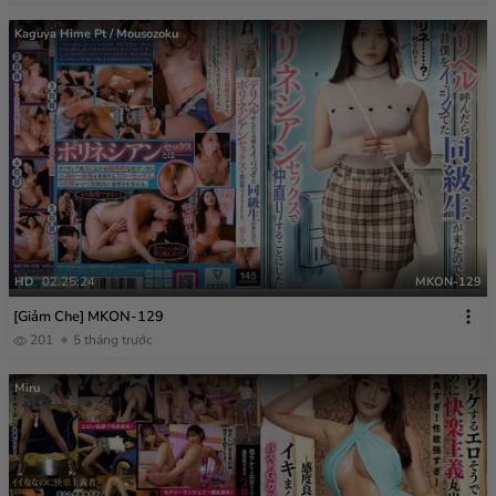
Kaguya Hime Pt / Mousozoku
HD
02:25:24
MKON-129
[Giảm Che] MKON-129
201
5 tháng trước
Miru