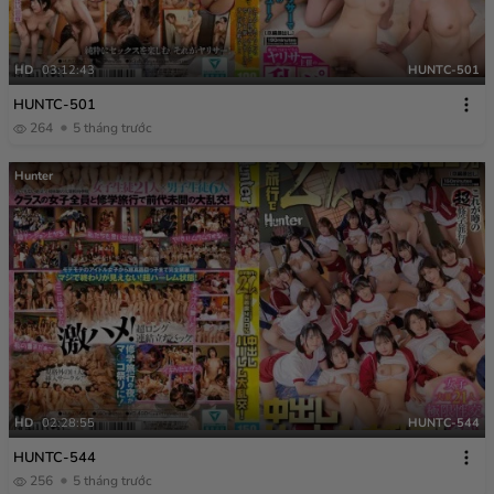
HD
03:12:43
HUNTC-501
HUNTC-501
264
5 tháng trước
Hunter
HD
02:28:55
HUNTC-544
HUNTC-544
256
5 tháng trước