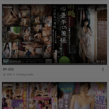
Puramu
HD
01:50:40
SY-221
SY-221
194
4 tháng trước
ROYAL