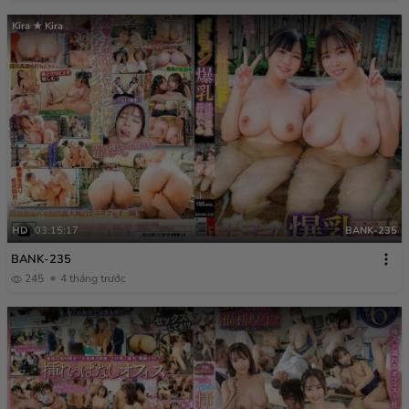
Kira ★ Kira
HD
03:15:17
BANK-235
BANK-235
245
4 tháng trước