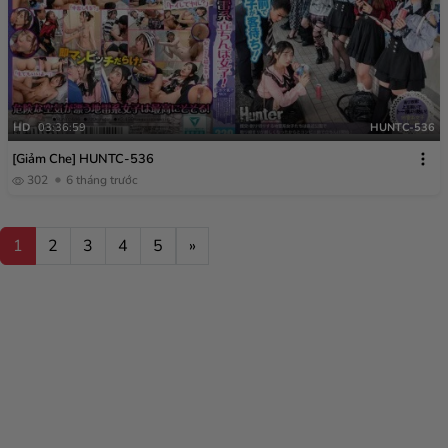
HD
03:36:59
HUNTC-536
[Giảm Che] HUNTC-536
302
6 tháng trước
1
2
3
4
5
»