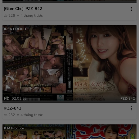
[Giảm Che] IPZZ-842
226
4 tháng trước
IDEA POCKET
HD
02:01:52
IPZZ-842
IPZZ-842
232
4 tháng trước
K.M.Produce