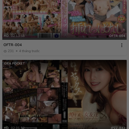
HD
02:13:58
OFTR-004
OFTR-004
231
4 tháng trước
IDEA POCKET
HD
02:01:52
IPZZ-842