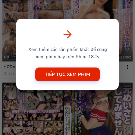
Xem thêm các sản phẩm khác để cùng
xem phim hay trên Phim-18.Tv
HD
02:26:26
HODV-22052
HODV-22052
232
5 tháng trước
TIẾP TỤC XEM PHIM
Crystal Eizou