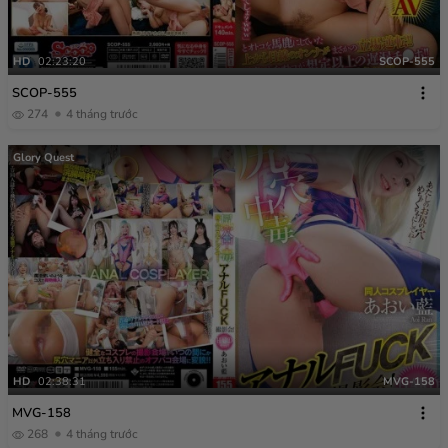
HD
02:23:20
SCOP-555
SCOP-555
274
4 tháng trước
Glory Quest
HD
02:38:31
MVG-158
MVG-158
268
4 tháng trước