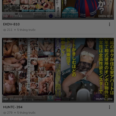
HD
02:30:43
EKDV-810
EKDV-810
211
5 tháng trước
Hunter
HD
03:00:03
HUNTC-394
HUNTC-394
279
5 tháng trước