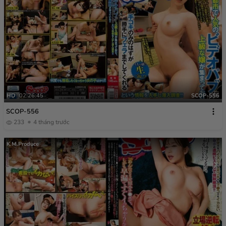
HD
02:26:45
SCOP-556
SCOP-556
233
4 tháng trước
K.M.Produce