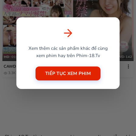
Xem thêm các sản phẩm khác để cùng
xem phim hay trên Phim-18.Tv
HD
01:58:22
CAWD-142
CAWD-142
TIẾP TỤC XEM PHIM
3.3K
1 năm trước