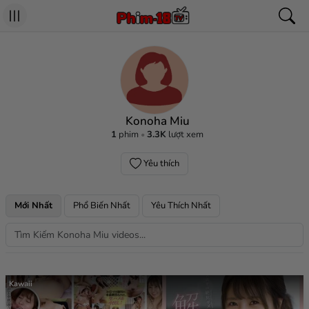
Konoha Miu
1
phim
3.3K
lượt xem
Yêu thích
Mới Nhất
Phổ Biến Nhất
Yêu Thích Nhất
Kawaii